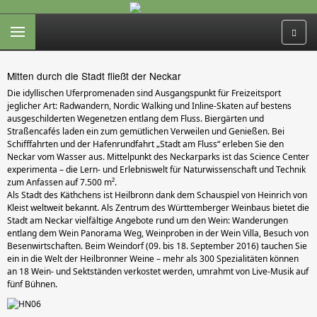
Mitten durch die Stadt fließt der Neckar
Die idyllischen Uferpromenaden sind Ausgangspunkt für Freizeitsport
jeglicher Art: Radwandern, Nordic Walking und Inline-Skaten auf bestens
ausgeschilderten Wegenetzen entlang dem Fluss. Biergärten und
Straßencafés laden ein zum gemütlichen Verweilen und Genießen. Bei
Schifffahrten und der Hafenrundfahrt „Stadt am Fluss“ erleben Sie den
Neckar vom Wasser aus. Mittelpunkt des Neckarparks ist das Science Center
experimenta – die Lern- und Erlebniswelt für Naturwissenschaft und Technik
zum Anfassen auf 7.500 m².
Als Stadt des Käthchens ist Heilbronn dank dem Schauspiel von Heinrich von
Kleist weltweit bekannt. Als Zentrum des Württemberger Weinbaus bietet die
Stadt am Neckar vielfältige Angebote rund um den Wein: Wanderungen
entlang dem Wein Panorama Weg, Weinproben in der Wein Villa, Besuch von
Besenwirtschaften. Beim Weindorf (09. bis 18. September 2016) tauchen Sie
ein in die Welt der Heilbronner Weine – mehr als 300 Spezialitäten können
an 18 Wein- und Sektständen verkostet werden, umrahmt von Live-Musik auf
fünf Bühnen.