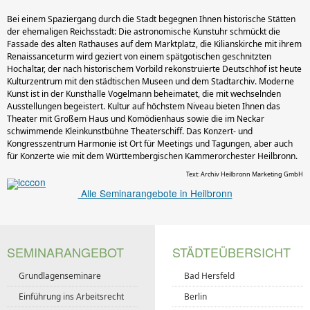
Bei einem Spaziergang durch die Stadt begegnen Ihnen historische Stätten
der ehemaligen Reichsstadt: Die astronomische Kunstuhr schmückt die
Fassade des alten Rathauses auf dem Marktplatz, die Kilianskirche mit ihrem
Renaissanceturm wird geziert von einem spätgotischen geschnitzten
Hochaltar, der nach historischem Vorbild rekonstruierte Deutschhof ist heute
Kulturzentrum mit den städtischen Museen und dem Stadtarchiv. Moderne
Kunst ist in der Kunsthalle Vogelmann beheimatet, die mit wechselnden
Ausstellungen begeistert. Kultur auf höchstem Niveau bieten Ihnen das
Theater mit Großem Haus und Komödienhaus sowie die im Neckar
schwimmende Kleinkunstbühne Theaterschiff. Das Konzert- und
Kongresszentrum Harmonie ist Ort für Meetings und Tagungen, aber auch
für Konzerte wie mit dem Württembergischen Kammerorchester Heilbronn.
Text: Archiv Heilbronn Marketing GmbH
Alle Seminarangebote in Heilbronn
SEMINARANGEBOT
STÄDTEÜBERSICHT
Grundlagenseminare
Bad Hersfeld
Einführung ins Arbeitsrecht
Berlin