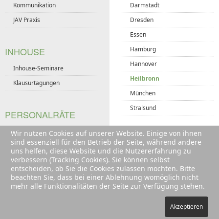
Kommunikation
Darmstadt
JAV Praxis
Dresden
Essen
INHOUSE
Hamburg
Hannover
Inhouse-Seminare
Heilbronn
Klausurtagungen
München
Stralsund
PERSONALRÄTE
Seminare für Personalräte
Wir nutzen Cookies auf unserer Website. Einige von ihnen
sind essenziell für den Betrieb der Seite, während andere
uns helfen, diese Website und die Nutzererfahrung zu
verbessern (Tracking Cookies). Sie können selbst
entscheiden, ob Sie die Cookies zulassen möchten. Bitte
beachten Sie, dass bei einer Ablehnung womöglich nicht
Telefonisch erreichbar unter:
mehr alle Funktionalitäten der Seite zur Verfügung stehen.
0511 / 51 51 65 0
Montag bis Freitag von 09:00 bis 17:00 Uhr
Akzeptieren
Impressum
Offline Anmeldung
Datenschutzerklärung